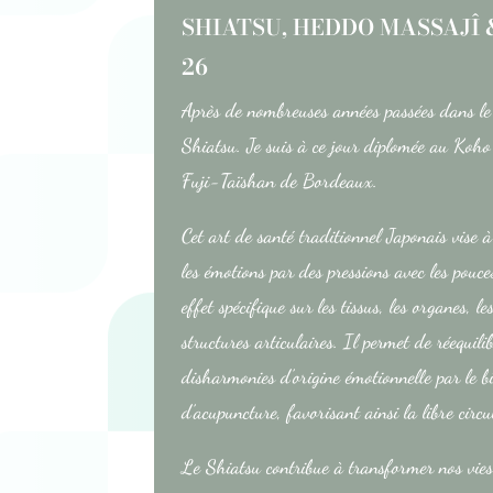
SHIATSU, HEDDO MASSAJÎ &
26
Après de nombreuses années passées dans le 
Shiatsu. Je suis à ce jour diplomée au Koho 
Fuji-Taïshan de Bordeaux.
Cet art de santé traditionnel Japonais vise à r
les émotions par des pressions avec les pou
effet spécifique sur les tissus, les organes, l
D
structures articulaires. Il permet de réequilib
disharmonies d’origine émotionnelle par le bi
d’acupuncture, favorisant ainsi la libre circu
Le Shiatsu contribue à transformer nos vies 