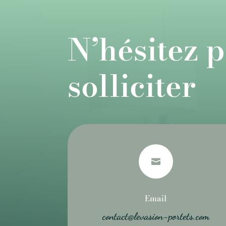
N’hésitez p
solliciter

Email
contact@levasion-portets.com