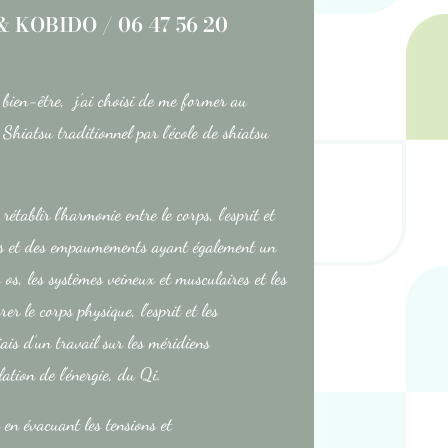
 KOBIDO / 06 47 56 20
bien-être, j’ai choisi de me former au
Shiatsu traditionnel par l’école de shiatsu
établir l’harmonie entre le corps, l’esprit et
ces et des empaumements ayant également un
es os, les systèmes veineux et musculaires et les
rer le corps physique, l’esprit et les
ais d’un travail sur les méridiens
lation de l’énergie, du Qi.
en évacuant les tensions et